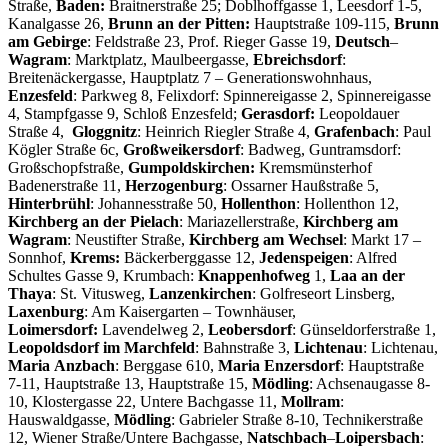
Straße,
Baden:
Braitnerstraße 25; Doblhoffgasse 1, Leesdorf 1-5,
Kanalgasse 26,
Brunn an der Pitten:
Hauptstraße 109-115,
Brunn
am
Gebirge
: Feldstraße 23, Prof. Rieger Gasse 19,
Deutsch
–
Wagram
: Marktplatz, Maulbeergasse,
Ebreichsdorf
:
Breitenäckergasse, Hauptplatz 7 – Generationswohnhaus,
Enzesfeld
: Parkweg 8, Felixdorf: Spinnereigasse 2, Spinnereigasse
4, Stampfgasse 9, Schloß Enzesfeld;
Gerasdorf:
Leopoldauer
Straße 4,
Gloggnitz
: Heinrich Riegler Straße 4,
Grafenbach
: Paul
Kögler Straße 6c,
Großweikersdorf
: Badweg, Guntramsdorf:
Großschopfstraße,
Gumpoldskirchen:
Kremsmünsterhof
Badenerstraße 11,
Herzogenburg
: Ossarner Haußstraße 5,
Hinterbrühl
: Johannesstraße 50,
Hollenthon
: Hollenthon 12,
Kirchberg
an
der
Pielach
: Mariazellerstraße,
Kirchberg
am
Wagram
: Neustifter Straße,
Kirchberg
am
Wechsel
: Markt 17 –
Sonnhof,
Krems:
Bäckerberggasse 12,
Jedenspeigen
: Alfred
Schultes Gasse 9, Krumbach:
Knappenhofweg
1,
Laa
an
der
Thaya
: St. Vitusweg,
Lanzenkirchen
: Golfreseort Linsberg,
Laxenburg
: Am Kaisergarten – Townhäuser,
Loimersdorf:
Lavendelweg 2,
Leobersdorf
: Günseldorferstraße 1,
Leopoldsdorf
im
Marchfeld
: Bahnstraße 3,
Lichtenau
: Lichtenau,
Maria
Anzbach
: Berggase 610,
Maria
Enzersdorf
: Hauptstraße
7-11, Hauptstraße 13, Hauptstraße 15,
Mödling
: Achsenaugasse 8-
10, Klostergasse 22, Untere Bachgasse 11,
Mollram
:
Hauswaldgasse,
Mödling
: Gabrieler Straße 8-10, Technikerstraße
12, Wiener Straße/Untere Bachgasse,
Natschbach
–
Loipersbach
: