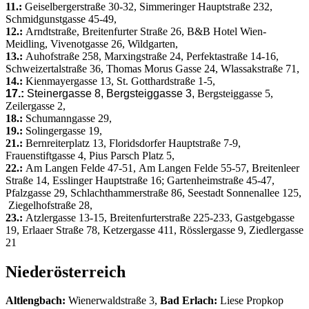
11.:
Geiselbergerstraße 30-32, Simmeringer Hauptstraße 232,
Schmidgunstgasse 45-49,
12.:
Arndtstraße, Breitenfurter Straße 26, B&B Hotel Wien-
Meidling, Vivenotgasse 26, Wildgarten,
13.:
Auhofstraße 258, Marxingstraße 24, Perfektastraße 14-16,
Schweizertalstraße 36, Thomas Morus Gasse 24, Wlassakstraße 71,
14.:
Kienmayergasse 13, St. Gotthardstraße 1-5,
17.:
Steinergasse 8, Bergsteiggasse 3,
Bergsteiggasse
5,
Zeilergasse 2,
18.:
Schumanngasse 29,
19.:
Solingergasse 19,
21.:
Bernreiterplatz 13, Floridsdorfer Hauptstraße 7-9,
Frauenstiftgasse 4, Pius Parsch Platz 5,
22.:
Am Langen Felde 47-51,
Am Langen Felde 55-57,
Breitenleer
Straße 14, Esslinger Hauptstraße 16; Gartenheimstraße 45-47,
Pfalzgasse 29, Schlachthammerstraße 86, Seestadt Sonnenallee 125,
Ziegelhofstraße 28,
23.:
Atzlergasse 13-15, Breitenfurterstraße 225-233, Gastgebgasse
19, Erlaaer Straße 78, Ketzergasse 411, Rösslergasse 9, Ziedlergasse
21
Niederösterreich
Altlengbach:
Wienerwaldstraße 3,
Bad Erlach:
Liese Propkop