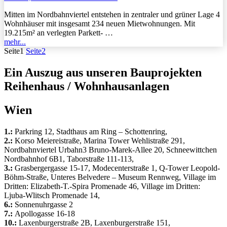
Mitten im Nordbahnviertel entstehen in zentraler und grüner Lage 4
Wohnhäuser mit insgesamt 234 neuen Mietwohnungen. Mit
19.215m² an verlegten Parkett- …
mehr...
Seite
1
Seite
2
Ein Auszug aus unseren Bauprojekten
Reihenhaus / Wohnhausanlagen
Wien
1.:
Parkring 12, Stadthaus am Ring – Schottenring,
2.:
Korso Meiereistraße, Marina Tower Wehlistraße 291,
Nordbahnviertel Urbahn3 Bruno-Marek-Allee 20, Schneewittchen
Nordbahnhof 6B1, Taborstraße 111-113,
3.:
Grasbergergasse 15-17, Modecenterstraße 1, Q-Tower Leopold-
Böhm-Straße, Unteres Belvedere – Museum Rennweg, Village im
Dritten: Elizabeth-T.-Spira Promenade 46, Village im Dritten:
Ljuba-Wlitsch Promenade 14,
6.:
Sonnenuhrgasse 2
7.:
Apollogasse 16-18
10.:
Laxenburgerstraße 2B, Laxenburgerstraße 151,