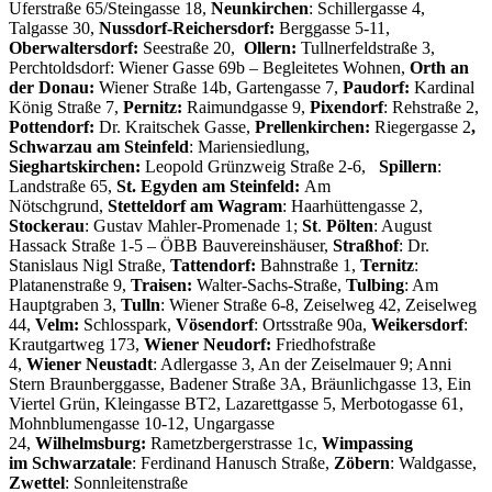
Uferstraße 65/Steingasse 18,
Neunkirchen
: Schillergasse 4,
Talgasse 30,
Nussdorf-Reichersdorf:
Berggasse 5-11,
Oberwaltersdorf:
Seestraße 20,
Ollern:
Tullnerfeldstraße 3,
Perchtoldsdorf: Wiener Gasse 69b – Begleitetes Wohnen,
Orth an
der Donau:
Wiener Straße 14b, Gartengasse 7,
Paudorf:
Kardinal
König Straße 7,
Pernitz:
Raimundgasse 9,
Pixendorf
: Rehstraße 2,
Pottendorf:
Dr. Kraitschek Gasse,
Prellenkirchen:
Riegergasse 2
,
Schwarzau am Steinfeld
: Mariensiedlung,
Sieghartskirchen:
Leopold Grünzweig Straße 2-6,
Spillern
:
Landstraße 65,
St. Egyden am Steinfeld:
Am
Nötschgrund,
Stetteldorf
am
Wagram
: Haarhüttengasse 2,
Stockerau
: Gustav Mahler-Promenade 1;
St
.
Pölten
: August
Hassack Straße 1-5 – ÖBB Bauvereinshäuser,
Straßhof
: Dr.
Stanislaus Nigl Straße,
Tattendorf:
Bahnstraße 1,
Ternitz
:
Platanenstraße 9,
Traisen:
Walter-Sachs-Straße,
Tulbing
: Am
Hauptgraben 3,
Tulln
: Wiener Straße 6-8, Zeiselweg 42, Zeiselweg
44,
Velm:
Schlosspark,
Vösendorf
: Ortsstraße 90a,
Weikersdorf
:
Krautgartweg 173,
Wiener
Neudorf:
Friedhofstraße
4,
Wiener
Neu
stadt
: Adlergasse 3, An der Zeiselmauer 9; Anni
Stern Braunberggasse, Badener Straße 3A, Bräunlichgasse 13, Ein
Viertel Grün, Kleingasse BT2, Lazarettgasse 5, Merbotogasse 61,
Mohnblumengasse 10-12, Ungargasse
24,
Wilhelmsburg:
Rametzbergerstrasse 1c,
Wimpassing
im
Schwarzatale
: Ferdinand Hanusch Straße,
Zöbern
: Waldgasse,
Zwettel
: Sonnleitenstraße