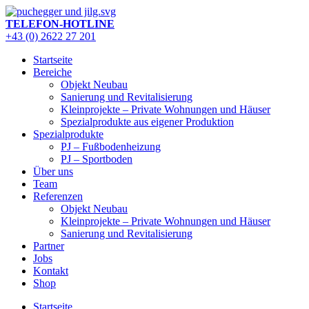
Zum
Inhalt
TELEFON-HOTLINE
springen
+43 (0) 2622 27 201
Startseite
Bereiche
Objekt Neubau
Sanierung und Revitalisierung
Kleinprojekte – Private Wohnungen und Häuser
Spezialprodukte aus eigener Produktion
Spezialprodukte
PJ – Fußbodenheizung
PJ – Sportboden
Über uns
Team
Referenzen
Objekt Neubau
Kleinprojekte – Private Wohnungen und Häuser
Sanierung und Revitalisierung
Partner
Jobs
Kontakt
Shop
Startseite