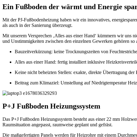
Ein Fußboden der wärmt und Energie spar
Mit der PJ-Fußbodenheizung haben wir ein innovatives, energiespar
als auch in der Sanierung überzeugt.
Mit unserem Versprechen ‚Alles aus einer Hand‘ kümmern wir uns ni
und Unstimmigkeiten zwischen den einzelnen Gewerken gehören so a
Bauzeitverkürzung: keine Trocknungszeiten von Feuchtestric
Alles aus einer Hand: fertig installiert inklusive Heizkreisvert
Keine nicht beheizten Stellen: exakte, direkte Übertragung de
Beitrag zum Klimaziel: Umstellung auf Niedrigtemperatur He
P+J Fußboden Heizungssystem
Das P+J Fußboden Heizungssystem besteht aus einer 22 mm Holzwerks
Raumsituation angepasst, raumweise geplant und gefräst.
Die maßgefertigten Panels werden für Heizrohre mit einem Durchmess