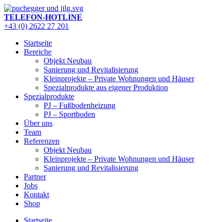
Zum
Inhalt
TELEFON-HOTLINE
springen
+43 (0) 2622 27 201
Startseite
Bereiche
Objekt Neubau
Sanierung und Revitalisierung
Kleinprojekte – Private Wohnungen und Häuser
Spezialprodukte aus eigener Produktion
Spezialprodukte
PJ – Fußbodenheizung
PJ – Sportboden
Über uns
Team
Referenzen
Objekt Neubau
Kleinprojekte – Private Wohnungen und Häuser
Sanierung und Revitalisierung
Partner
Jobs
Kontakt
Shop
Startseite